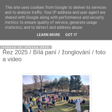
This site uses cookies from Google to deliver its services
Život v sadu
and to analyze traffic. Your IP address and user-agent are
shared with Google along with performance and security
metrics to ensure quality of service, generate usage
Žijeme v sadu, staráme se o sad, zveme do sadu
statistics, and to detect and address abuse.
LEARN MORE
GOT IT
▼
sobota 15. března 2025
Řez 2025 / Bílá paní / žonglování / foto
a video