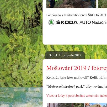
Podpořeno z Nadačního fondu ŠKODA AU
čtvrtek 7. listopadu 2019
Moštování 2019 / fotore
Kolikrát
Kolik lidí
jsme letos moštovali?
si
"Moštovací strojový park"
díky novému ja
Video a fotky k podrobnému zkoumání nalez