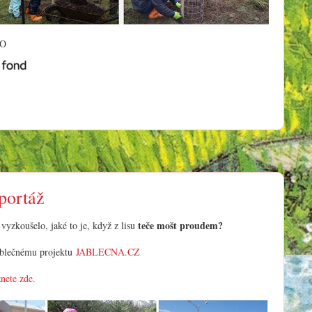
TO
portáž
teče mošt proudem?
 vyzkoušelo, jaké to je, když z lisu
blečnému projektu
JABLECNA.CZ
nete zde.