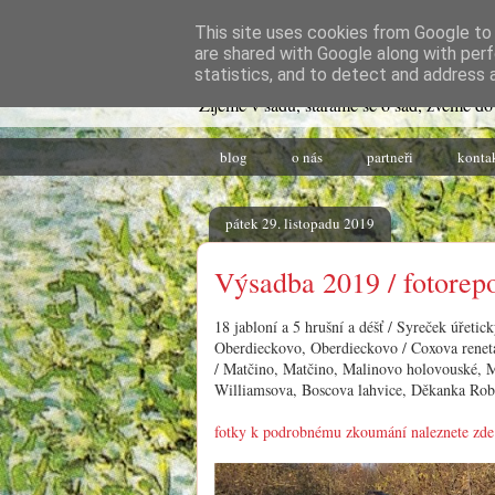
This site uses cookies from Google to d
Život v sadu
are shared with Google along with perf
statistics, and to detect and address 
Žijeme v sadu, staráme se o sad, zveme do
blog
o nás
partneři
konta
pátek 29. listopadu 2019
Výsadba 2019 / fotorep
18 jabloní a 5 hrušní a déšť / Syreček úřeti
Oberdieckovo, Oberdieckovo / Coxova renet
/ Matčino, Matčino, Malinovo holovouské, 
Williamsova, Boscova lahvice, Děkanka Ro
fotky k podrobnému zkoumání naleznete zde