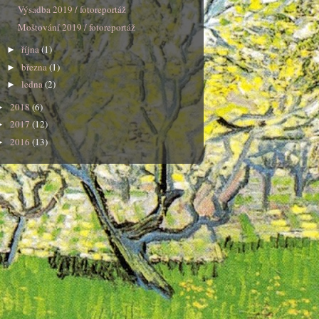
Výsadba 2019 / fotoreportáž
Moštování 2019 / fotoreportáž
října
(1)
►
března
(1)
►
ledna
(2)
►
2018
(6)
►
2017
(12)
►
2016
(13)
►