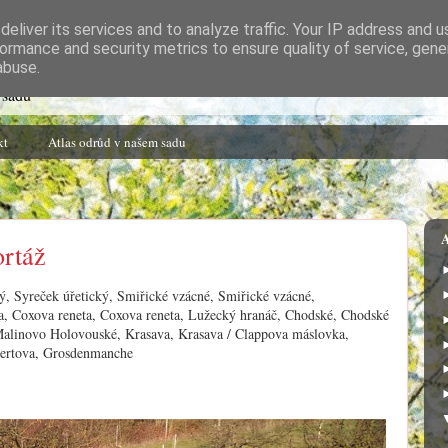
eliver its services and to analyze traffic. Your IP address and 
ormance and security metrics to ensure quality of service, gen
abuse.
 sadu
kt
Atlas odrůd v našem sadu
A
ortáž
cký, Syreček úřetický, Smiřické vzácné, Smiřické vzácné,
a, Coxova reneta, Coxova reneta, Lužecký hranáč, Chodské, Chodské
Malinovo Holovouské, Krasava, Krasava / Clappova máslovka,
bertova, Grosdenmanche