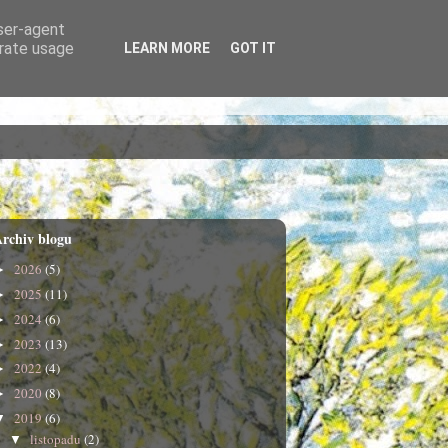
user-agent
erate usage
LEARN MORE
GOT IT
rchiv blogu
2026
(5)
►
2025
(11)
►
2024
(6)
►
2023
(13)
►
2022
(4)
►
2020
(8)
►
2019
(6)
▼
listopadu
(2)
▼