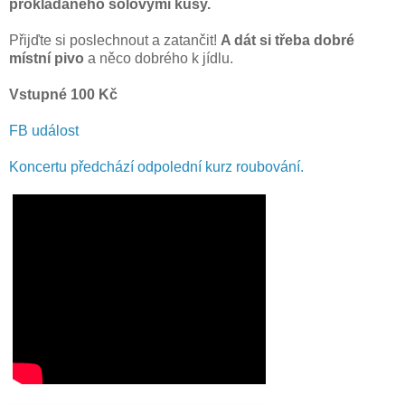
prokládaného sólovými kusy.
Přijďte si poslechnout a zatančit!
A dát si třeba dobré
místní pivo
a něco dobrého k jídlu.
Vstupné 100 Kč
FB událost
Koncertu předchází odpolední kurz roubování.