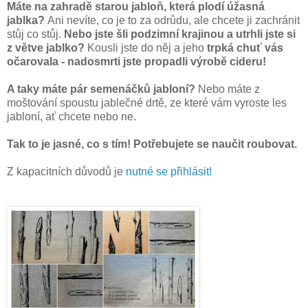
Máte na zahradě starou jabloň, která plodí úžasná
jablka?
Ani nevíte, co je to za odrůdu, ale chcete ji zachránit
stůj co stůj.
Nebo jste šli podzimní krajinou a utrhli jste si
z větve jablko?
Kousli jste do něj a jeho
trpká chuť vás
očarovala - nadosmrti jste propadli výrobě cideru!
A taky máte pár semenáčků jabloní?
Nebo máte z
moštování spoustu jablečné drtě, ze které vám vyroste les
jabloní, ať chcete nebo ne.
Tak to je jasné, co s tím! Potřebujete se naučit roubovat.
Z kapacitních důvodů je
nutné se přihlásit!