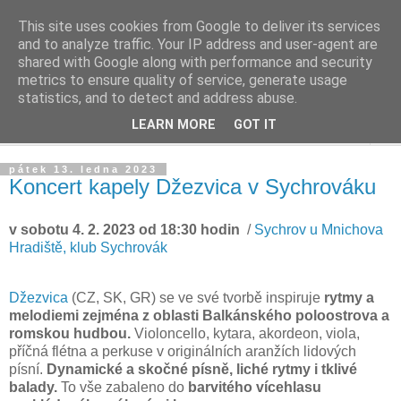
This site uses cookies from Google to deliver its services
Život v sadu
and to analyze traffic. Your IP address and user-agent are
shared with Google along with performance and security
metrics to ensure quality of service, generate usage
Žijeme v sadu, staráme se o sad, zveme do sadu
statistics, and to detect and address abuse.
LEARN MORE
GOT IT
▼
pátek 13. ledna 2023
Koncert kapely Džezvica v Sychrováku
v sobotu 4. 2. 2023 od 18:30 hodin
/
Sychrov u Mnichova
Hradiště, klub Sychrovák
Džezvica
(CZ, SK, GR) se ve své tvorbě inspiruje
rytmy a
melodiemi zejména z oblasti Balkánského poloostrova a
romskou hudbou.
Violoncello, kytara, akordeon, viola,
příčná flétna a perkuse v originálních aranžích lidových
písní.
Dynamické a skočné písně, liché rytmy i tklivé
balady.
To vše zabaleno do
barvitého vícehlasu