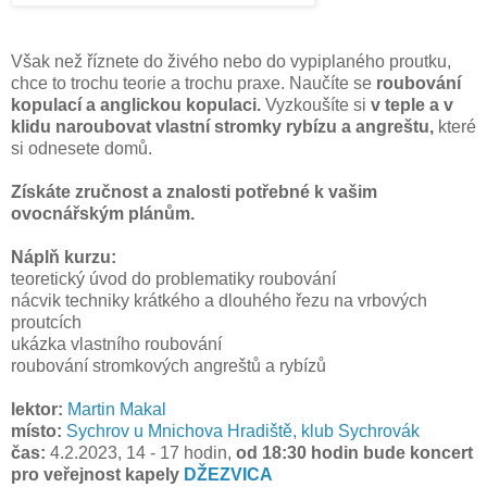
Však než říznete do živého nebo do vypiplaného proutku,
chce to trochu teorie a trochu praxe. Naučíte se
roubování
kopulací a anglickou kopulaci.
Vyzkoušíte si
v teple a v
klidu naroubovat vlastní stromky rybízu a angreštu,
které
si odnesete domů.
Získáte zručnost a znalosti potřebné k vašim
ovocnářským plánům.
Náplň kurzu:
teoretický úvod do problematiky roubování
nácvik techniky krátkého a dlouhého řezu na vrbových
proutcích
ukázka vlastního roubování
roubování stromkových angreštů a rybízů
lektor:
Martin Makal
místo:
Sychrov u Mnichova Hradiště, klub Sychrovák
čas:
4.2.2023, 14 - 17 hodin,
od 18:30 hodin bude koncert
pro veřejnost kapely
DŽEZVICA