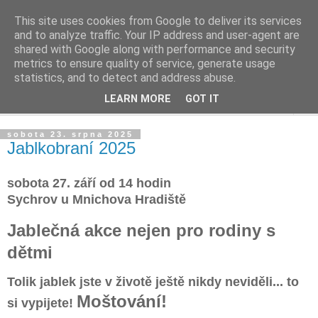
This site uses cookies from Google to deliver its services
Život v sadu
and to analyze traffic. Your IP address and user-agent are
shared with Google along with performance and security
metrics to ensure quality of service, generate usage
Žijeme v sadu, staráme se o sad, zveme do sadu
statistics, and to detect and address abuse.
LEARN MORE
GOT IT
▼
sobota 23. srpna 2025
Jablkobraní 2025
sobota 27. září od 14 hodin
Sychrov u Mnichova Hradiště
Jablečná akce nejen pro rodiny s
dětmi
Tolik jablek jste v životě ještě nikdy neviděli...
to
Moštování!
si vypijete!