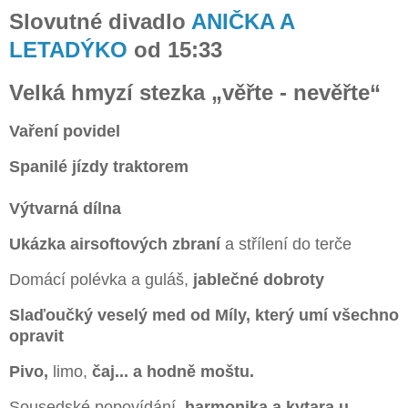
Slovutné divadlo
ANIČKA A
LETADÝKO
od 15:33
Velká hmyzí stezka „věřte - nevěřte“
Vaření povidel
Spanilé jízdy traktorem
Výtvarná dílna
Ukázka airsoftových zbraní
a střílení do terče
Domácí polévka a guláš,
jablečné dobroty
Slaďoučký veselý med od Míly, který umí všechno
opravit
Pivo,
limo,
čaj... a hodně moštu.
Sousedské popovídání,
harmonika a kytara u