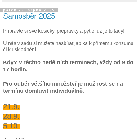
pátek 22. srpna 2025
Samosběr 2025
Připravte si své košíčky, přepravky a pytle, už je to tady!
U nás v sadu si můžete nasbírat jablka k přímému konzumu
či k uskladnění.
Kdy? V těchto nedělních termínech, vždy od 9 do
17 hodin.
Pro odběr většího množství je možnost se na
termínu domluvit individuálně.
21.9.
28.9.
5.10.