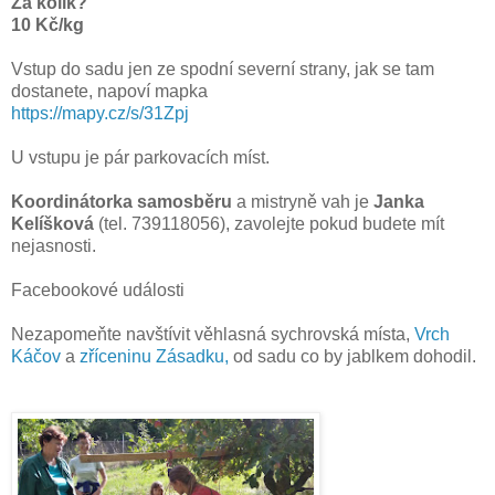
Za kolik?
1
0 Kč/kg
Vstup do sadu jen ze spodní severní strany, jak se tam
dostanete, napoví mapka
https://mapy.cz/s/31Zpj
U vstupu je pár parkovacích míst.
Koordinátorka samosběru
a mistryně vah je
Janka
Kelíšková
(tel. 739118056), zavolejte pokud budete mít
nejasnosti.
Facebookové události
Nezapomeňte navštívit věhlasná sychrovská místa,
Vrch
Káčov
a
zříceninu Zásadku,
od sadu co by jablkem dohodil.