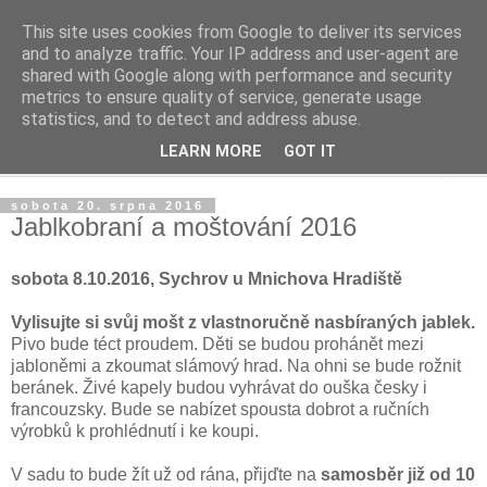
This site uses cookies from Google to deliver its services
Život v sadu
and to analyze traffic. Your IP address and user-agent are
shared with Google along with performance and security
metrics to ensure quality of service, generate usage
Žijeme v sadu, staráme se o sad, zveme do sadu
statistics, and to detect and address abuse.
LEARN MORE
GOT IT
▼
sobota 20. srpna 2016
Jablkobraní a moštování 2016
sobota 8.10.2016, Sychrov u Mnichova Hradiště
Vylisujte si svůj mošt z vlastnoručně nasbíraných jablek.
Pivo bude téct proudem. Děti se budou prohánět mezi
jabloněmi a zkoumat slámový hrad. Na ohni se bude rožnit
beránek. Živé kapely budou vyhrávat do ouška česky i
francouzsky. Bude se nabízet spousta dobrot a ručních
výrobků k prohlédnutí i ke koupi.
V sadu to bude žít už od rána, přijďte na
samosběr již od 10