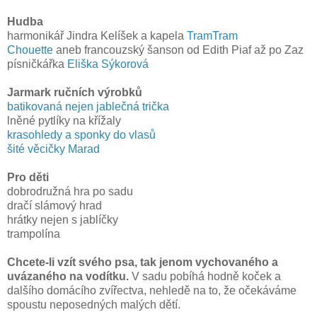
Hudba
harmonikář Jindra Kelíšek a kapela
TramTram
Chouette
aneb francouzský šanson od Edith Piaf až po Zaz
písničkářka
Eliška Sýkorová
Jarmark ručních výrobků
batikovaná nejen jablečná trička
lněné pytlíky na křížaly
krasohledy a sponky do vlasů
šité věcičky Marad
Pro děti
dobrodružná hra po sadu
dračí slámový hrad
hrátky nejen s jablíčky
trampolína
Chcete-li vzít svého psa, tak jenom vychovaného a
uvázaného na vodítku.
V sadu pobíhá hodně koček a
dalšího domácího zvířectva, nehledě na to, že očekáváme
spoustu neposedných malých dětí.