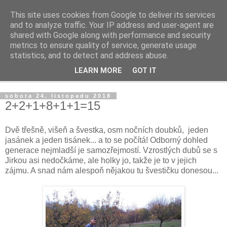
This site uses cookies from Google to deliver its services
Život v sadu
and to analyze traffic. Your IP address and user-agent are
shared with Google along with performance and security
metrics to ensure quality of service, generate usage
Žijeme v sadu, staráme se o sad, zveme do sadu
statistics, and to detect and address abuse.
LEARN MORE
GOT IT
▼
sobota 24. listopadu 2018
2+2+1+8+1+1=15
Dvě třešně, višeň a švestka, osm nočních doubků, jeden
jasánek a jeden tisánek... a to se počítá! Odborný dohled
generace nejmladší je samozřejmostí. Vzrostlých dubů se s
Jirkou asi nedočkáme, ale holky jo, takže je to v jejich
zájmu. A snad nám alespoň nějakou tu švestičku donesou...