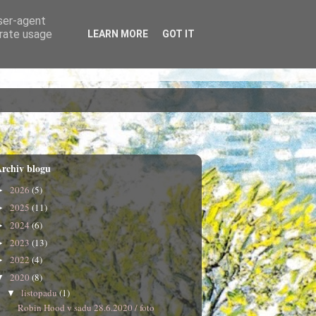
user-agent
erate usage
LEARN MORE
GOT IT
rchiv blogu
2026
(5)
►
2025
(11)
►
2024
(6)
►
2023
(13)
►
2022
(4)
►
2020
(8)
▼
listopadu
(1)
▼
Robin Hood v sadu 28.6.2020 / foto