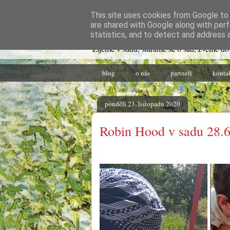
This site uses cookies from Google to d
Život v sadu
are shared with Google along with perf
statistics, and to detect and address 
Žijeme v sadu, staráme se o sad, zveme do
blog
o nás
partneři
konta
pondělí 23. listopadu 2020
Robin Hood v sadu 28.6