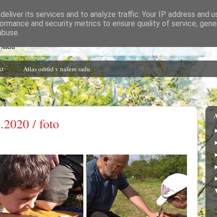
eliver its services and to analyze traffic. Your IP address and 
ormance and security metrics to ensure quality of service, gen
abuse.
 sadu
kt
Atlas odrůd v našem sadu
A
.2020 / foto